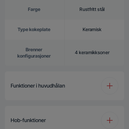
Farge
Rustfritt stål
Type kokeplate
Keramisk
Brenner
4 keramikksoner
konfigurasjoner
Funktioner i huvudhålan
Type ovn i
Multifunksjonell
hovedovnsrom
matlaging
Hob-funktioner