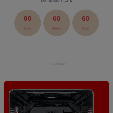
Dimension (cm)
90
60
60
Höjd
Bredd
Djup
Funktioner