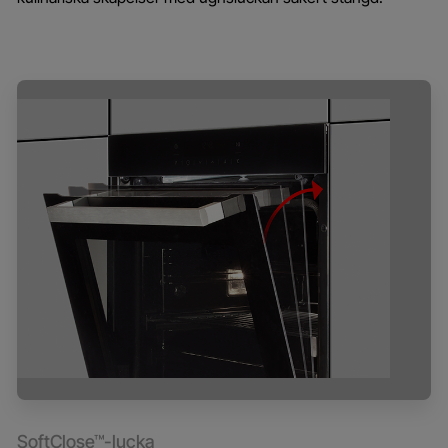
SoftClose™-lucka