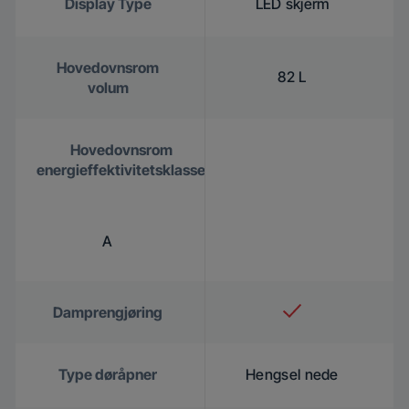
Display Type
LED skjerm
Hovedovnsrom
82 L
volum
Hovedovnsrom
energieffektivitetsklasse
A
Damprengjøring
Type døråpner
Hengsel nede