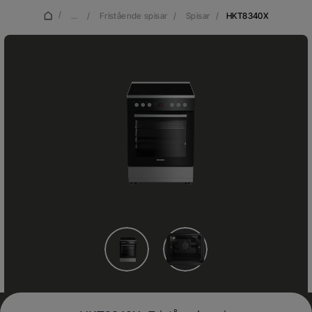
/
...
/
Fristående spisar
/
Spisar
/
HKT8340X