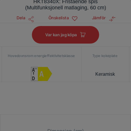
HKT8340X: Fristående spis
(Multifunksjonell matlaging, 60 cm)
Dela
Önskelista
Jämför
Var kan jag köpa
Hovedovnsrom energieffektivitetsklasse
Type kokeplate
Keramisk