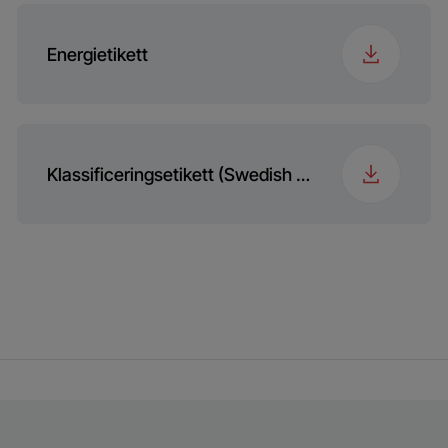
Frekvens
50
Programme 10
DarkWash Jeans
Energietikett
Programme 11
Outdoor/Sports
(Goretex)
Klassificeringsetikett (Swedish (Sweden))
Programme 12
Stain Care
Programme 13
HygieneCare+
Programme 14
Down Wear
Programme 15
Shirts