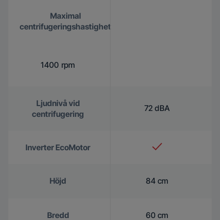
Maximal
centrifugeringshastighet
1400 rpm
Ljudnivå vid
72 dBA
centrifugering
Inverter EcoMotor
Höjd
84 cm
Bredd
60 cm