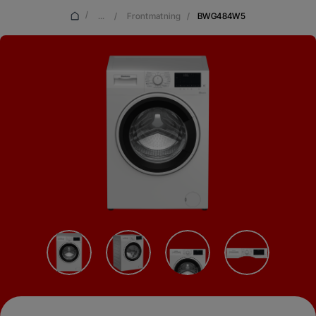
/
...
/
Frontmatning
/
BWG484W5