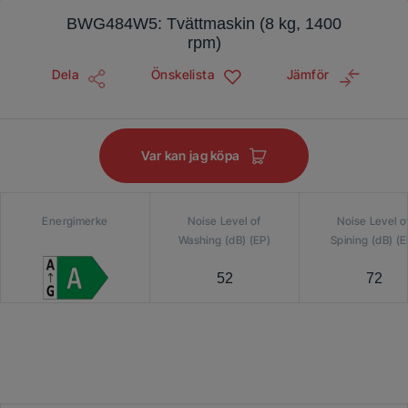
BWG484W5: Tvättmaskin (8 kg, 1400
rpm)
Dela
Önskelista
Jämför
Var kan jag köpa
Energimerke
Noise Level of
Noise Level o
Washing (dB) (EP)
Spining (dB) (E
52
72