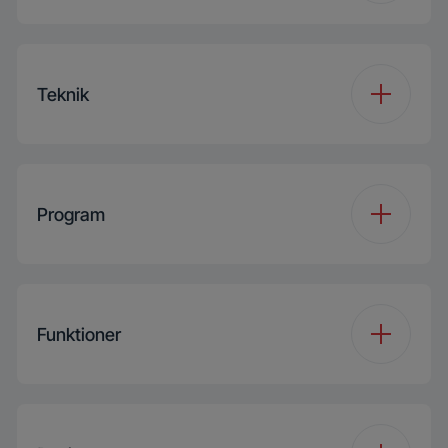
Anslutningstyp
BLE
HomeWhiz®
Teknik
Inverter EcoMotor
Program
Lägg till plagg
Antal program
15
Prodose Tech
Funktioner
Programme 1
Cottons
Steam
SteamAssist
Funktion 1
Silent Mode
Programme 2
Eco 40-60