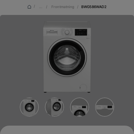
/
...
/
Frontmatning
/
BWG586WAD2