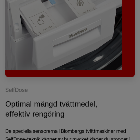
SelfDose
Optimal mängd tvättmedel,
effektiv rengöring
De speciella sensorerna i Blombergs tvättmaskiner med
SelfDose-teknik känner av hur mycket kläder du stoppar i