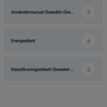
Programme 8
Spin & Pump
Användarmanual (Swedish (Sweden))
Spänning
230
Programme 9
Rinse
Frekvens
50
Programme 10
Outdoor/Sports
Energietikett
(Goretex)
Programme 11
Lingerie
Klassificeringsetikett (Swedish (Sweden))
Programme 12
Stain Care
Programme 13
HygieneCare+ with
Steam