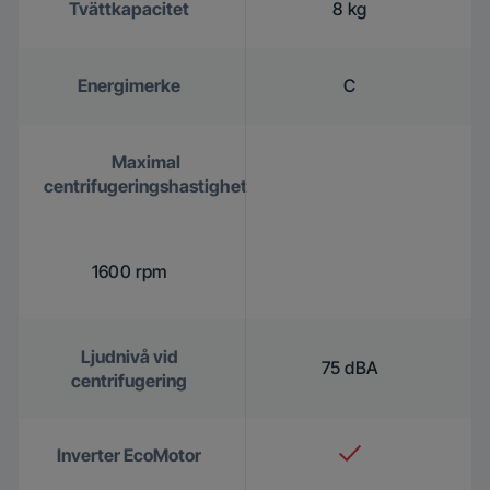
Tvättkapacitet
8 kg
Energimerke
C
Maximal
centrifugeringshastighet
1600 rpm
Ljudnivå vid
75 dBA
centrifugering
Inverter EcoMotor